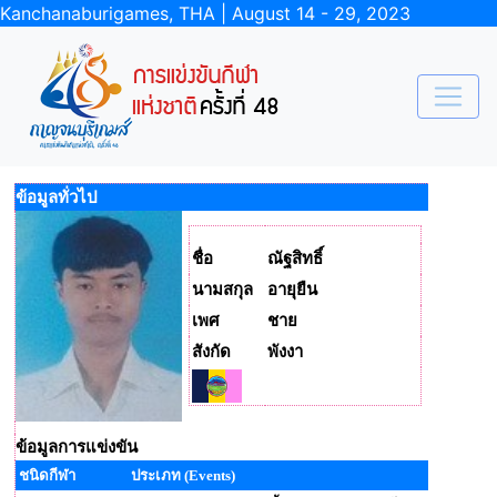
Kanchanaburigames, THA | August 14 - 29, 2023
ข้อมูลทั่วไป
ชื่อ
ณัฐสิทธิ์
นามสกุล
อายุยืน
เพศ
ชาย
สังกัด
พังงา
ข้อมูลการแข่งขัน
ชนิดกีฬา
ประเภท (Events)