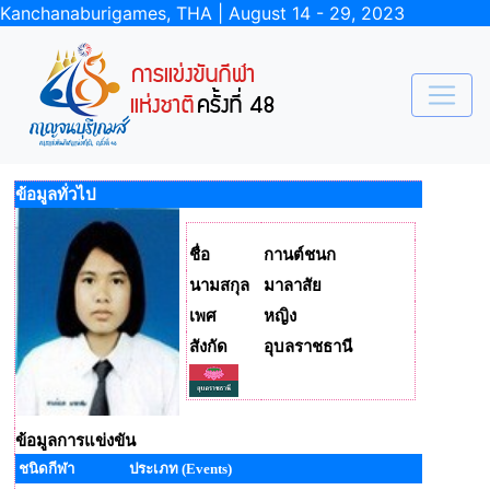
Kanchanaburigames, THA | August 14 - 29, 2023
ข้อมูลทั่วไป
ชื่อ
กานต์ชนก
นามสกุล
มาลาสัย
เพศ
หญิง
สังกัด
อุบลราชธานี
ข้อมูลการแข่งขัน
ชนิดกีฬา
ประเภท (Events)