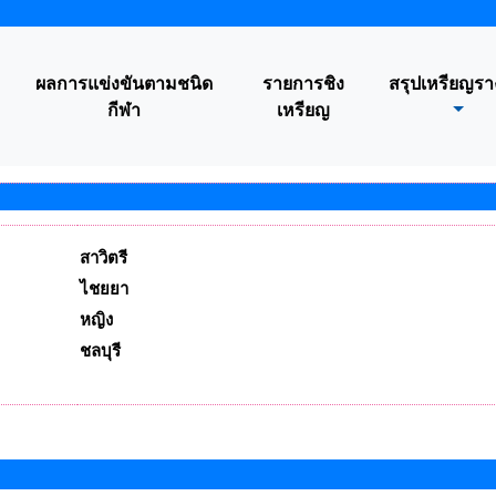
ผลการแข่งขันตามชนิด
รายการชิง
สรุปเหรียญรา
กีฬา
เหรียญ
สาวิตรี
ไชยยา
หญิง
ชลบุรี