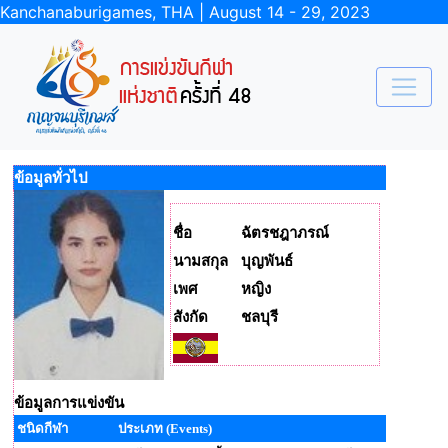
Kanchanaburigames, THA | August 14 - 29, 2023
ข้อมูลทั่วไป
ชื่อ
ฉัตรชฎาภรณ์
นามสกุล
บุญพันธ์
เพศ
หญิง
สังกัด
ชลบุรี
ข้อมูลการแข่งขัน
ชนิดกีฬา
ประเภท (Events)