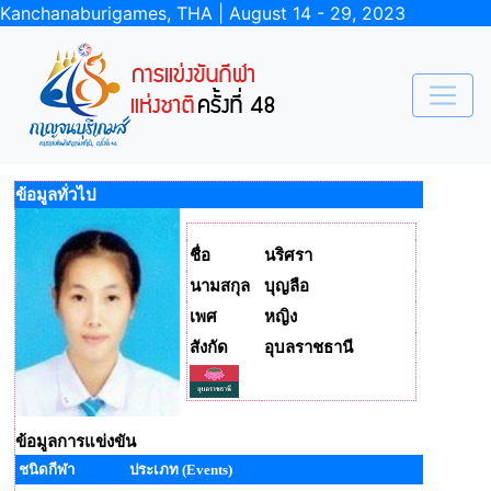
Kanchanaburigames, THA | August 14 - 29, 2023
ข้อมูลทั่วไป
ชื่อ
นริศรา
นามสกุล
บุญลือ
เพศ
หญิง
สังกัด
อุบลราชธานี
ข้อมูลการแข่งขัน
ชนิดกีฬา
ประเภท (Events)