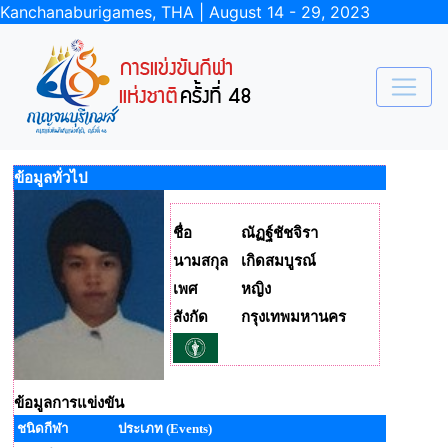
Kanchanaburigames, THA | August 14 - 29, 2023
ข้อมูลทั่วไป
ชื่อ
ณัฏฐ์ชัชจิรา
นามสกุล
เกิดสมบูรณ์
เพศ
หญิง
สังกัด
กรุงเทพมหานคร
ข้อมูลการแข่งขัน
ชนิดกีฬา
ประเภท (Events)