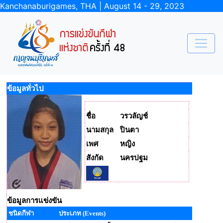
Kanchanaburigames, THA | August 14 - 29, 2023
ข้อมูลทั่วไป
ชื่อ
วรวลัญช์
นามสกุล
ปินตา
เพศ
หญิง
สังกัด
นครปฐม
ข้อมูลการแข่งขัน
ชนิดกีฬา
ประเภท (Events)