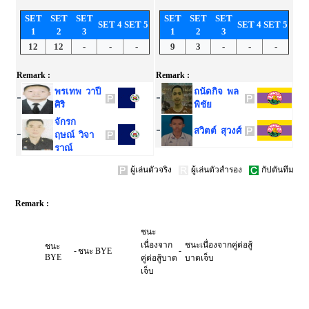
SET
SET
SET
SET
SET
SET
SET 4
SET 5
SET 4
SET 5
1
2
3
1
2
3
12
12
-
-
-
9
3
-
-
-
Remark :
Remark :
พรเทพ วาปี
ถนัดกิจ พล
ศิริ
พิชัย
จักรก
สวิตต์ สุวงศ์
ฤษณ์ วิจา
ราณ์
ผู้เล่นตัวจริง
ผู้เล่นตัวสำรอง
กัปตันทีม
Remark :
ชนะ
เนื่องจาก
ชนะเนื่องจากคู่ต่อสู้
ชนะ
-
-
ชนะ BYE
BYE
คู่ต่อสู้บาด
บาดเจ็บ
เจ็บ