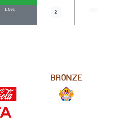
LOST
2