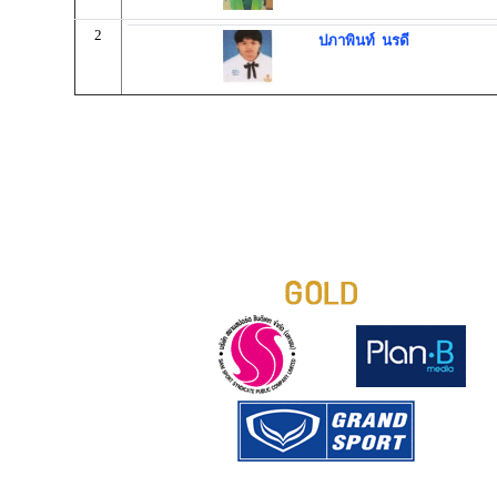
2
ปภาพินท์ นรดี