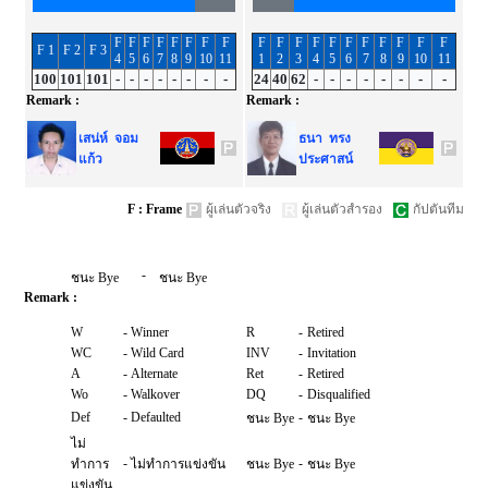
F
F
F
F
F
F
F
F
F
F
F
F
F
F
F
F
F
F
F
F 1
F 2
F 3
4
5
6
7
8
9
10
11
1
2
3
4
5
6
7
8
9
10
11
100
101
101
-
-
-
-
-
-
-
-
24
40
62
-
-
-
-
-
-
-
-
Remark :
Remark :
เสน่ห์ จอม
ธนา ทรง
แก้ว
ประศาสน์
F : Frame
ผู้เล่นตัวจริง
ผู้เล่นตัวสำรอง
กัปตันทีม
-
ชนะ Bye
ชนะ Bye
Remark :
W
-
Winner
R
-
Retired
WC
-
Wild Card
INV
-
Invitation
A
-
Alternate
Ret
-
Retired
Wo
-
Walkover
DQ
-
Disqualified
Def
-
Defaulted
-
ชนะ Bye
ชนะ Bye
ไม่
-
-
ทำการ
ไม่ทำการแข่งขัน
ชนะ Bye
ชนะ Bye
แข่งขัน