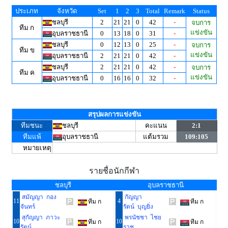
ประเภท
จังหวัด
Set
1
2
3
Total
Remark
Status
ชลบุรี
2
21
21
0
42
-
จบการ
ทีม ก
แข่งขัน
อุบลราชธานี
0
13
18
0
31
-
ชลบุรี
0
12
13
0
25
-
จบการ
ทีม ข
แข่งขัน
อุบลราชธานี
2
21
21
0
42
-
ชลบุรี
2
21
21
0
42
-
จบการ
ทีม ค
แข่งขัน
อุบลราชธานี
0
16
16
0
32
-
สรุปผลการแข่งขัน
ทีมชนะ
ชลบุรี
คะแนน
2:1
ทีมแพ้
อุบลราชธานี
แต้มรวม
109:105
หมายเหตุ
รายชื่อนักกีฬา
ชลบุรี
อุบลราชธานี
สมัญญา กอง
กัญญา
11
4
ทีม ก
ทีม ก
จันทร์
รัตน์ บุญยิ่ง
สุกัญญา ภาวะ
พรนัชชา ไชย
10
10
ทีม ก
ทีม ก
รัตน์
ราช