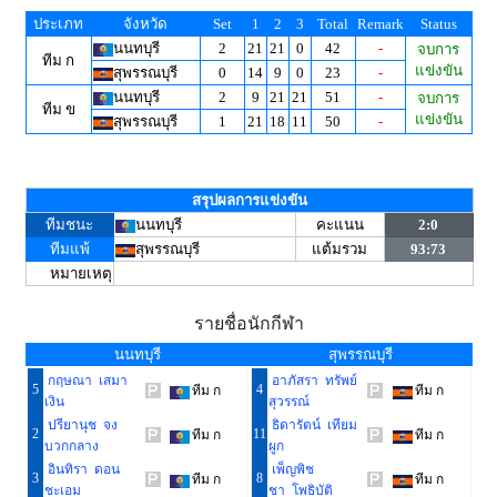
ประเภท
จังหวัด
Set
1
2
3
Total
Remark
Status
นนทบุรี
2
21
21
0
42
-
จบการ
ทีม ก
แข่งขัน
สุพรรณบุรี
0
14
9
0
23
-
นนทบุรี
2
9
21
21
51
-
จบการ
ทีม ข
แข่งขัน
สุพรรณบุรี
1
21
18
11
50
-
สรุปผลการแข่งขัน
ทีมชนะ
นนทบุรี
คะแนน
2:0
ทีมแพ้
สุพรรณบุรี
แต้มรวม
93:73
หมายเหตุ
รายชื่อนักกีฬา
นนทบุรี
สุพรรณบุรี
กฤษณา เสมา
อาภัสรา ทรัพย์
5
4
ทีม ก
ทีม ก
เงิน
สุวรรณ์
ปรียานุช จง
ธิดารัตน์ เทียม
2
11
ทีม ก
ทีม ก
บวกกลาง
ผูก
อินทิรา ดอน
เพ็ญพิช
3
8
ทีม ก
ทีม ก
ชะเอม
ชา โพธิบัติ