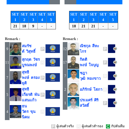
SET
SET
SET
SET
SET
SET
SET
SET
SET
SET
1
2
3
4
5
1
2
3
4
5
21
18
9
-
-
18
21
21
-
-
Remark :
Remark :
สมรัช
ณิชกุล สีหะ
9
12
ต์ วิสุทธิ์
ไกร
สุกฤต วัชร
กิตติ
11
17
บูรณพงษ์
พงษ์ ใจบุญ
สุทธิ
ชฎา
7
7
พงษ์ ครอง
วุฒิ ทองขาว
ยุติ
สุทธิ
2
อภิรักษ์ โสภา
5
เกียรติ พัน
แสนแก้ว
ปรเมศร์ ศิริ
1
สวัสดิ์
ธน
4
วัตร ขุน
นิคม
ผู้เล่นตัวจริง
ผู้เล่นตัวสำรอง
กัปตันทีม