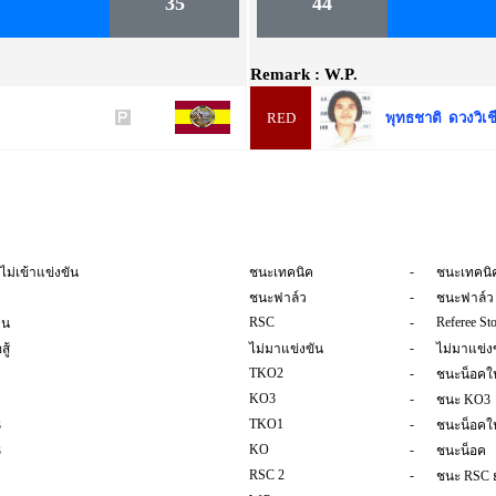
35
44
Remark :
W.P.
RED
พุทธชาติ ดวงวิเช
-
ไม่เข้าแข่งขัน
ชนะเทคนิค
ชนะเทคนิ
-
ชนะฟาล์ว
ชนะฟาล์ว
RSC
-
Referee St
าน
-
ู้
ไม่มาแข่งขัน
ไม่มาแข่ง
TKO2
-
ชนะน็อคใน
KO3
-
ชนะ KO3
TKO1
-
3
ชนะน็อคใน
KO
-
3
ชนะน็อค
RSC 2
-
ชนะ RSC ย