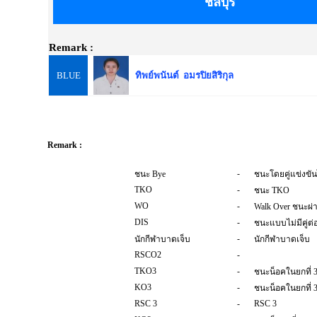
ชลบุรี
Remark :
BLUE
ทิพย์พนันต์ อมรปิยสิริกุล
Remark :
-
ชนะ Bye
ชนะโดยคู่แข่งขัน
TKO
-
ชนะ TKO
WO
-
Walk Over ชนะผ่
DIS
-
ชนะแบบไม่มีคู่ต่อส
-
นักกีฬาบาดเจ็บ
นักกีฬาบาดเจ็บ
RSCO2
-
TKO3
-
ชนะน็อคในยกที่ 
KO3
-
ชนะน็อคในยกที่ 
RSC 3
-
RSC 3