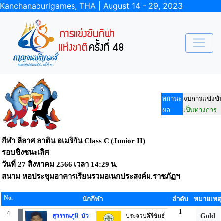
Kanchanaburigames, THA | August 14 - 29, 2023
สถานะ
จบการแข่งขั
ผล
เป็นทางการ
กีฬา ลีลาศ ลาติน อเมริกัน Class C (Junior II)
รอบชิงชนะเลิศ
วันที่
27 สิงหาคม 2566
เวลา
14:29 น.
สนาม
หอประชุมอาคารเรียนรวมอเนกประสงค์ม.ราชภัฏฯ
No.
นักกีฬา
ลำดับ
หมายเหต
1
4
สุวรรณภูมิ บัว
ประจวบคีรีขันธ์
Gold