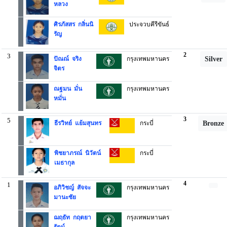
หลวง
ศิรภัสสร กลิ่นนิ
ประจวบคีรีขันธ์
รัญ
2
3
ปัณณ์ จริง
กรุงเทพมหานคร
Silver
จิตร
ณฐมน มั่น
กรุงเทพมหานคร
หมั่น
3
5
ธีรวิทย์ แย้มสุนทร
กระบี่
Bronze
พิชยาภรณ์ นิวัตน์
กระบี่
เมธากุล
4
1
อภิวิชญ์ สัจจะ
กรุงเทพมหานคร
มานะชัย
ฌฤธัท กฤตยา
กรุงเทพมหานคร