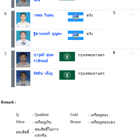
รัตน์
5
6
วรพล วินสน
ตรัง
ฐิตามนทร์ บุญคง
ตรัง
6
2
ปารุสก์ สุนท
กรุงเทพมหานคร
ราลักษณ์
จัสมิน เจ๊ะมุ
กรุงเทพมหานคร
Remark :
Q
-
Qualified
Gold
-
เหรียญทอง
Silver
-
Bronze
-
เหรียญเงิน
เหรียญทองแดง
สละสิทธิ์ในการ
-
สละสิทธิ์
แข่งขัน