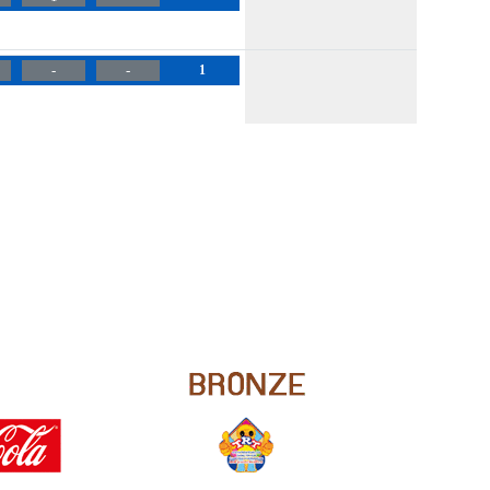
-
-
1