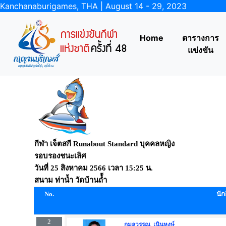
Kanchanaburigames, THA | August 14 - 29, 2023
Home
ตารางการ
แข่งขัน
กีฬา เจ็ตสกี Runabout Standard บุคคลหญิง
รอบรองชนะเลิศ
วันที่
25 สิงหาคม 2566
เวลา
15:25 น.
สนาม
ท่าน้ำ วัดบ้านถ้้ำ
No.
นัก
2
กมลวรรณ เนินหงษ์