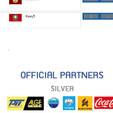
1
-
จันทบุรี
-