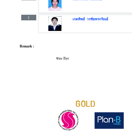
1
เกตทิพย์ วรชัยพรกรัณย์
Remark :
ชนะ Bye