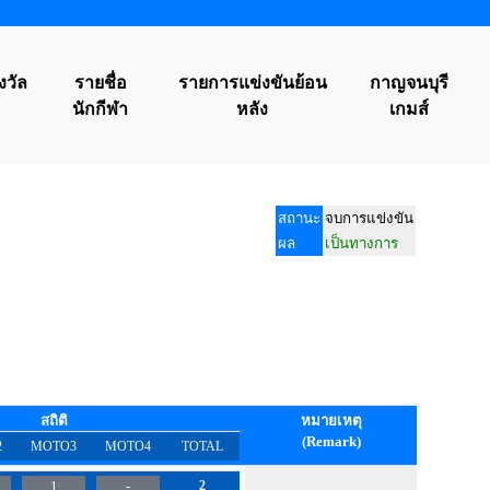
งวัล
รายชื่อ
รายการแข่งขันย้อน
กาญจนบุรี
นักกีฬา
หลัง
เกมส์
สถานะ
จบการแข่งขัน
ผล
เป็นทางการ
สถิติ
หมายเหตุ
(Remark)
2
MOTO3
MOTO4
TOTAL
1
-
2