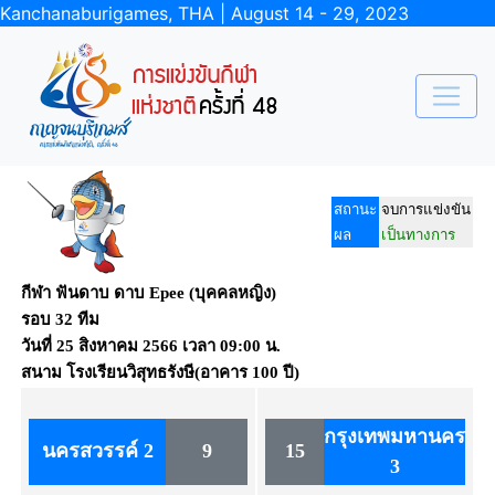
Kanchanaburigames, THA | August 14 - 29, 2023
สถานะ
จบการแข่งขัน
ผล
เป็นทางการ
กีฬา ฟันดาบ ดาบ Epee (บุคคลหญิง)
รอบ 32 ทีม
วันที่
25 สิงหาคม 2566
เวลา
09:00 น.
สนาม
โรงเรียนวิสุทธรังษี(อาคาร 100 ปี)
กรุงเทพมหานคร
นครสวรรค์ 2
9
15
3