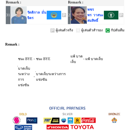
Remark :
Remark :
พชร
รัตติกาล มั่น
31
2
พร วาสนะ
จิตร
สมสิทธิ์
ผู้เล่นตัวจริง
ผู้เล่นตัวสำรอง
กัปตันทีม
Remark :
แพ้ บาด
-
-
ชนะ BYE
ชนะ BYE
แพ้ บาดเจ็บ
เจ็บ
่บาดเจ็บ
ระหว่าง
่บาดเจ็บระหว่างการ
-
การ
แข่งขัน
แข่งขัน