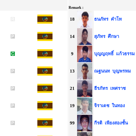
Remark :
18
ธนภัทร
คำโท
14
สุภัทร
ศึกษา
9
บุญญฤทธิ์
แก้วธรรม
13
ณฐนนท
บุญพรหม
21
ธีรภัทร
เทศราช
19
จิราเดช
ในทอง
99
กีรติ
เพียงสองชั้น