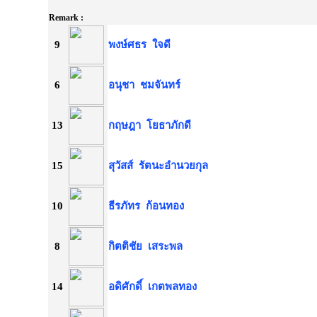
Remark :
9
พงษ์ศธร
ใจดี
6
อนุชา
ชมจันทร์
13
กฤษฎา
โยธาภักดี
15
สุวัสส์
รัตนะอำนวยกุล
10
ธีรภัทร
ก้อนทอง
8
กิตติชัย
เสระพล
14
อดิศักดิ์
เกตพลทอง