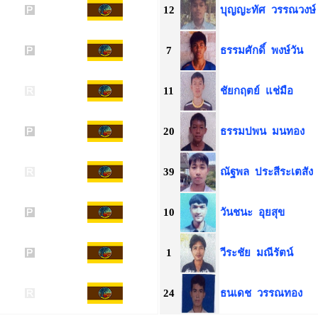
12
บุญญะทัศ
วรรณวงษ์
7
ธรรมศักดิ์
พงษ์วัน
11
ชัยกฤตย์
แช่มือ
20
ธรรมปพน
มนทอง
39
ณัฐพล
ประสีระเตสัง
10
วันชนะ
อุยสุข
1
วีระชัย
มณีรัตน์
24
ธนเดช
วรรณทอง