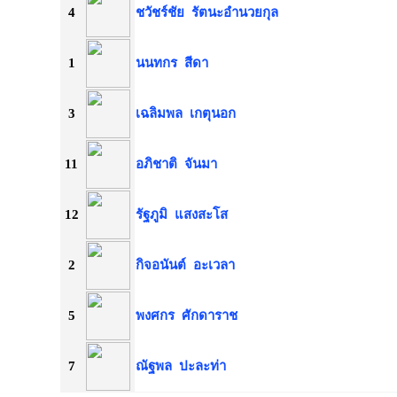
4
ชวัชร์ชัย
รัตนะอำนวยกุล
1
นนทกร
สีดา
3
เฉลิมพล
เกตุนอก
11
อภิชาติ
จันมา
12
รัฐภูมิ
แสงสะโส
2
กิจอนันต์
อะเวลา
5
พงศกร
ศักดาราช
7
ณัฐพล
ปะละท่า