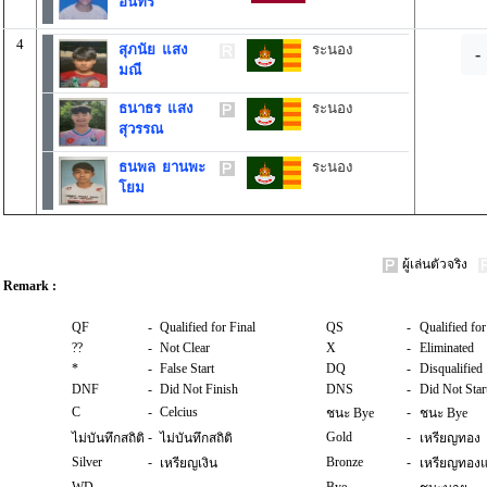
อินทร์
4
สุภนัย แสง
ระนอง
-
มณี
ธนาธร แสง
ระนอง
สุวรรณ
ธนพล ยานพะ
ระนอง
โยม
ผู้เล่นตัวจริง
Remark :
QF
-
Qualified for Final
QS
-
Qualified for
??
-
Not Clear
X
-
Eliminated
*
-
False Start
DQ
-
Disqualified
DNF
-
Did Not Finish
DNS
-
Did Not Star
C
-
Celcius
-
ชนะ Bye
ชนะ Bye
-
Gold
-
ไม่บันทึกสถิติ
ไม่บันทึกสถิติ
เหรียญทอง
Silver
-
Bronze
-
เหรียญเงิน
เหรียญทอง