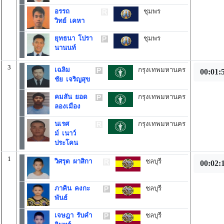
อรรถ
ชุมพร
วิทย์ เคหา
ยุทธนา โปรา
ชุมพร
นานนท์
3
เฉลิม
กรุงเทพมหานคร
00:01:
ชัย เจริญสุข
คมสัน ยอด
กรุงเทพมหานคร
ลองเมือง
นเรศ
กรุงเทพมหานคร
ม์ เนาว์
ประโคน
1
วิศรุต ผาสิกา
ชลบุรี
00:02:
ภาคิน คงกะ
ชลบุรี
พันธ์
เจษฎา รับคำ
ชลบุรี