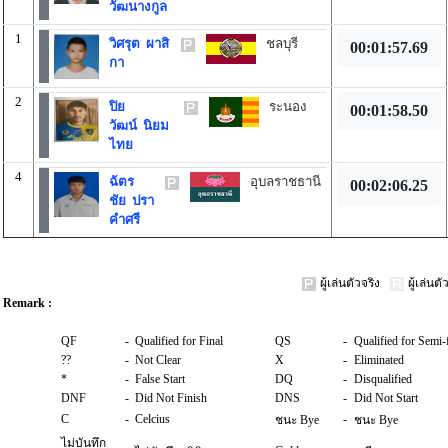
วัฒนางกูล
1
วิศรุต ผาสิ
ชลบุรี
00:01:57.69
กา
2
ปิย
ระนอง
00:01:58.50
วัฒน์ นิยม
ไทย
4
ฉัตร
อุบลราชธานี
00:02:06.25
ชัย ปรา
คำศรี
ผู้เล่นตัวจริง
ผู้เล่น
Remark :
QF
-
Qualified for Final
QS
-
Qualified for Semi-f
??
-
Not Clear
X
-
Eliminated
*
-
False Start
DQ
-
Disqualified
DNF
-
Did Not Finish
DNS
-
Did Not Start
C
-
Celcius
-
ชนะ Bye
ชนะ Bye
ไม่บันทึก