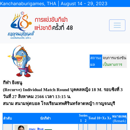
Kanchanaburigames, THA | August 14 - 29, 2023
สถานะ
จบการแข่งขัน
ผล
เป็นทางการ
กีฬา ยิงธนู
(Recurve) Individual Match Round บุคคลหญิง 18 M. รอบชิงที่ 3
วันที่
27 สิงหาคม 2566
เวลา
13:15 น.
สนาม
สนามฟุตบอล โรงเรียนเทพศิรินทร์ลาดหญ้า กาญจนบุรี
Series
หมายเหตุ
Total
10+Xs
Xs
ลำดับ
นักกีฬา
1
2
(Remark)
กษม สินธุ