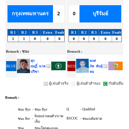
กรุงเทพมหานคร
บุรีรัมย์
2
0
R 1
R 2
R 3
Extra
Foult
R 1
R 2
R 3
Extra
Foult
1
1
0
0
0
0
0
0
0
0
Remark :
ชนะ
Remark :
สุก
พงศ
BLUE
RED
ฤษฏิ์ นาค
ภัค พันธุ์
ปรีชา
หอ
ผู้เล่นตัวจริง
ผู้เล่นตัวสำรอง
กัปตันทีม
Remark :
-
Q
-
Qualified
ชนะ Bye
ชนะ Bye
Retired ถอนตัว/บาด
-
RSCOC
-
ชนะ Ret
ชนะแต้มขาด
เจ็บ
ชนะ
ชนะโดยคะแนน