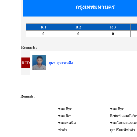
กรุงเทพมหานคร
R 1
R 2
R 3
0
0
0
Remark :
RED
ภูผา สุวรรณพึง
Remark :
-
ชนะ Bye
ชนะ Bye
-
ชนะ Ret
Retired ถอนตัว/บ
-
ชนะเทคนิค
ชนะโดยคะแนนเ
-
ฟาล์ว
ถูกปรับแพ้ฟาล์ว