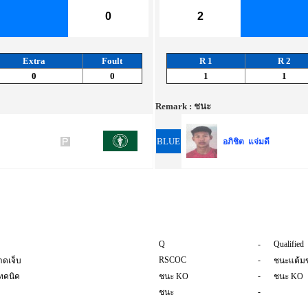
0
2
Extra
Foult
R 1
R 2
0
0
1
1
Remark :
ชนะ
BLUE
อภิชิต แจ่มดี
Q
-
Qualified
RSCOC
-
าดเจ็บ
ชนะแต้ม
-
ทคนิค
ชนะ KO
ชนะ KO
-
ชนะ