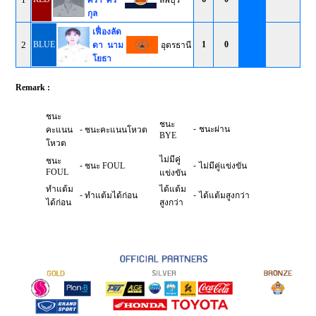
ศรา ศรี
ลพบุรี
กุล
เฟื่องลัด
2
BLUE
1
0
ดา นาม
อุดรธานี
โยธา
Remark :
ชนะ
ชนะ
-
-
ชนะผ่าน
คะแนน
ชนะคะแนนโหวต
BYE
โหวต
ไม่มีคู่
ชนะ
-
-
ชนะ FOUL
ไม่มีคู่แข่งขัน
FOUL
แข่งขัน
ทำแต้ม
ได้แต้ม
-
-
ทำแต้มได้ก่อน
ได้แต้มสูงกว่า
ได้ก่อน
สูงกว่า