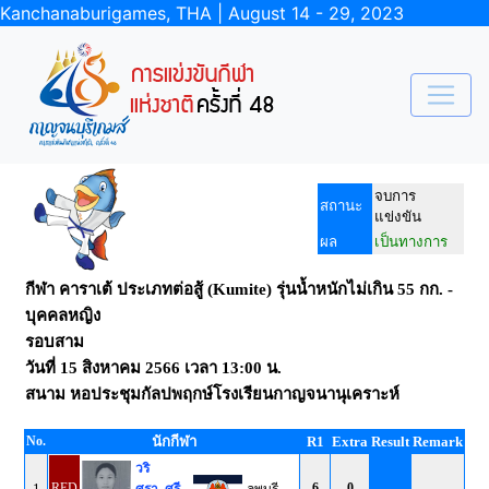
Kanchanaburigames, THA | August 14 - 29, 2023
จบการ
สถานะ
แข่งขัน
ผล
เป็นทางการ
กีฬา คาราเต้ ประเภทต่อสู้ (Kumite) รุ่นน้ำหนักไม่เกิน 55 กก. -
บุคคลหญิง
รอบสาม
วันที่
15 สิงหาคม 2566
เวลา
13:00 น.
สนาม
หอประชุมกัลปพฤกษ์โรงเรียนกาญจนานุเคราะห์
No.
นักกีฬา
R1
Extra
Result
Remark
วริ
1
RED
6
0