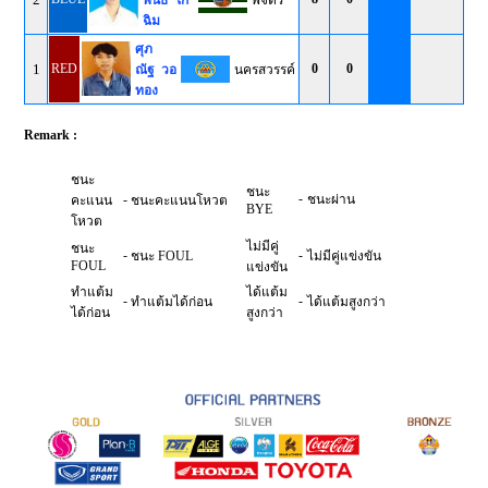
พันธ์ โก
พิจิตร
ฉิม
ศุภ
1
RED
0
0
ณัฐ วอ
นครสวรรค์
ทอง
Remark :
ชนะ
ชนะ
-
-
ชนะผ่าน
คะแนน
ชนะคะแนนโหวต
BYE
โหวต
ไม่มีคู่
ชนะ
-
-
ชนะ FOUL
ไม่มีคู่แข่งขัน
FOUL
แข่งขัน
ทำแต้ม
ได้แต้ม
-
-
ทำแต้มได้ก่อน
ได้แต้มสูงกว่า
ได้ก่อน
สูงกว่า