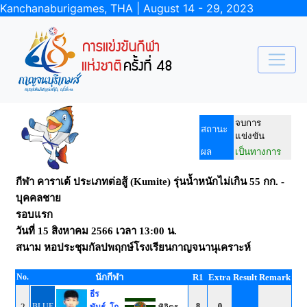
Kanchanaburigames, THA | August 14 - 29, 2023
จบการ
สถานะ
แข่งขัน
ผล
เป็นทางการ
กีฬา คาราเต้ ประเภทต่อสู้ (Kumite) รุ่นน้ำหนักไม่เกิน 55 กก. -
บุคคลชาย
รอบแรก
วันที่
15 สิงหาคม 2566
เวลา
13:00 น.
สนาม
หอประชุมกัลปพฤกษ์โรงเรียนกาญจนานุเคราะห์
No.
นักกีฬา
R1
Extra
Result
Remark
ธีร
2
BLUE
8
0