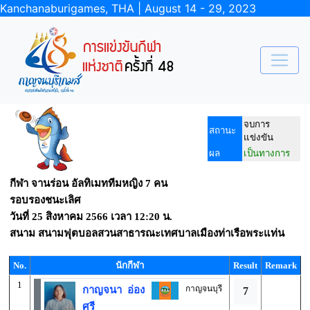
Kanchanaburigames, THA | August 14 - 29, 2023
จบการ
สถานะ
แข่งขัน
ผล
เป็นทางการ
กีฬา จานร่อน อัลทิเมททีมหญิง 7 คน
รอบรองชนะเลิศ
วันที่
25 สิงหาคม 2566
เวลา
12:20 น.
สนาม
สนามฟุตบอลสวนสาธารณะเทศบาลเมืองท่าเรือพระแท่น
No.
นักกีฬา
Result
Remark
1
กาญจนบุรี
กาญจนา อ่อง
7
ศรี