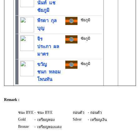
นันท์ แช
ชัยภูมิ
ชัยภูมิ
พีรดา กุล
บุญ
ชัยภูมิ
จิร
ประภา ผล
มาตร
ชัยภูมิ
ขวัญ
ชนก หลอม
โพนทัน
Remark :
-
-
ชนะ BYE
ชนะ BYE
ถอนตัว
ถอนตัว
Gold
-
Silver
-
เหรียญทอง
เหรียญเงิน
Bronze
-
เหรียญทองแดง