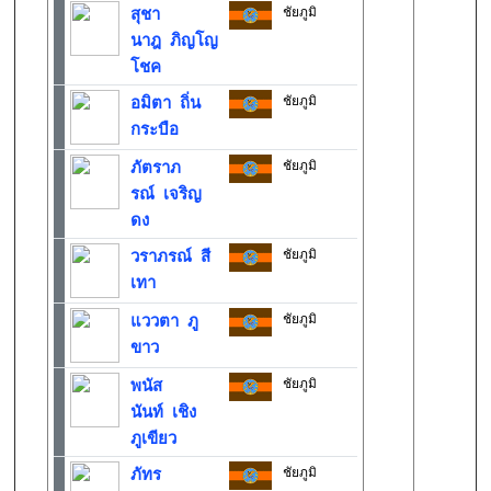
ชัยภูมิ
สุชา
นาฎ ภิญโญ
โชค
ชัยภูมิ
อมิตา ถิ่น
กระบือ
ชัยภูมิ
ภัตราภ
รณ์ เจริญ
ดง
ชัยภูมิ
วราภรณ์ สี
เทา
ชัยภูมิ
แววตา ภู
ขาว
ชัยภูมิ
พนัส
นันท์ เชิง
ภูเขียว
ชัยภูมิ
ภัทร