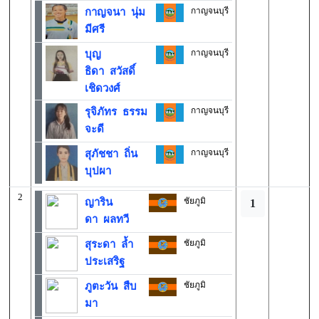
กาญจนบุรี
กาญจนา นุ่ม
มีศรี
กาญจนบุรี
บุญ
ธิดา สวัสดิ์
เชิดวงศ์
กาญจนบุรี
รุจิภัทร ธรรม
จะดี
กาญจนบุรี
สุภัชชา ถิ่น
บุปผา
2
ชัยภูมิ
ญาริน
1
ดา ผลทวี
ชัยภูมิ
สุระดา ล้ำ
ประเสริฐ
ชัยภูมิ
ภูตะวัน สืบ
มา