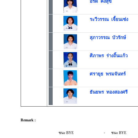
อรดี คงสุข
ระวีวรรณ เจี้ยนเซ่ง
สุภาวรรณ บัวรักษ์
ศิภาพร ร่างถิ้นแก้ว
ศรายุธ พรมจันทร์
ธันยพร ทองสองศรี
Remark :
-
ชนะ BYE
ชนะ BYE