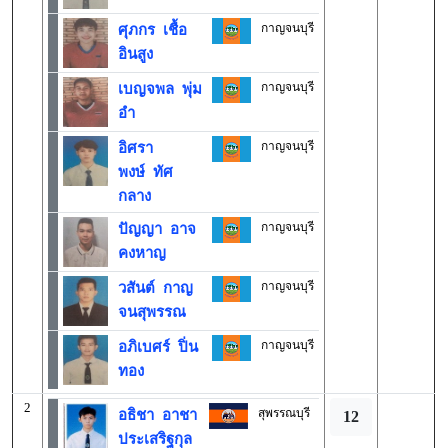
กาญจนบุรี
ศุภกร เชื้อ
อินสูง
กาญจนบุรี
เบญจพล พุ่ม
อำ
กาญจนบุรี
อิศรา
พงษ์ ทัศ
กลาง
กาญจนบุรี
ปัญญา อาจ
คงหาญ
กาญจนบุรี
วสันต์ กาญ
จนสุพรรณ
กาญจนบุรี
อภิเบศร์ ปิ่น
ทอง
2
สุพรรณบุรี
อธิชา อาชา
12
ประเสริฐกุล