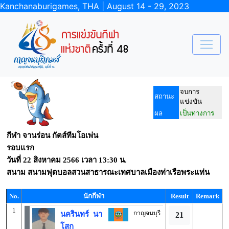
Kanchanaburigames, THA | August 14 - 29, 2023
จบการ
สถานะ
แข่งขัน
ผล
เป็นทางการ
กีฬา จานร่อน กัตส์ทีมโอเพ่น
รอบแรก
วันที่
22 สิงหาคม 2566
เวลา
13:30 น.
สนาม
สนามฟุตบอลสวนสาธารณะเทศบาลเมืองท่าเรือพระแท่น
No.
นักกีฬา
Result
Remark
1
กาญจนบุรี
นครินทร์ นา
21
โสก