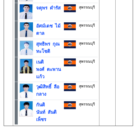
สุพรรณบุรี
จตุพร ดำรัส
สุพรรณบุรี
อัศม์เดช ไม้
ตาล
สุพรรณบุรี
สุทธิพร กุณ
ทะโชติ
สุพรรณบุรี
เนติ
พงศ์ ตะพาน
แก้ว
สุพรรณบุรี
วุฒิสิทธิ์ ลือ
กลาง
สุพรรณบุรี
กันติ
นันท์ สันติ
เพ็ชร