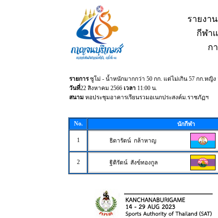
รายงาน
กีฬาแห
กา
รายการ
ซูโม่ - น้ำหนักมากกว่า 50 กก. แต่ไม่เกิน 57 กก.หญิง
วันที่
22 สิงหาคม 2566
เวลา
11:00 น.
สนาม
หอประชุมอาคารเรียนรวมอเนกประสงค์ม.ราชภัฏฯ
No.
นักกีฬา
1
ธิดารัตน์ กล้าหาญ
2
ฐิติรัตน์ สังข์ทองกูล