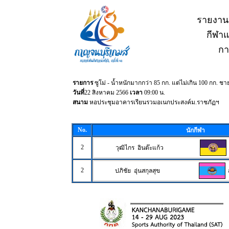
รายงาน
กีฬาแห
กา
รายการ
ซูโม่ - น้ำหนักมากกว่า 85 กก. แต่ไม่เกิน 100 กก. ช
วันที่
22 สิงหาคม 2566
เวลา
09:00 น.
สนาม
หอประชุมอาคารเรียนรวมอเนกประสงค์ม.ราชภัฏฯ
No.
นักกีฬา
2
วุฒิไกร อินต๊ะแก้ว
2
ปภิชัย อุ่นสกุลสุข