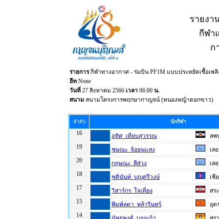
รายงาน
กีฬาแ
กา
รายการ
กีฬาทางอากาศ - ร่มบิน PF1M แบบประหยัดเชื้อเพลิ
ฮีท
.None
วันที่
27 สิงหาคม 2566
เวลา
06:00
น.
สนาม
สนามโครงการพฤกษากาญจน์ (หนองหญ้าดอกขาว)
ลำดับ
นักกีฬา
16
อุทิศ เทียบสุวรรณ
ลพบ
19
ชุษณะ จ้อยนุแสง
เลย
20
กฤษณะ สีส่วง
เลย
18
ชุตินันท์ บุญศรีวงษ์
เชี
17
วิสาร์กร ใจเที่ยง
สระบ
15
พิมพ์ลดา หล้ารินทร์
อุด
14
นัทธพงศ์ บุญแก้ว
สุร