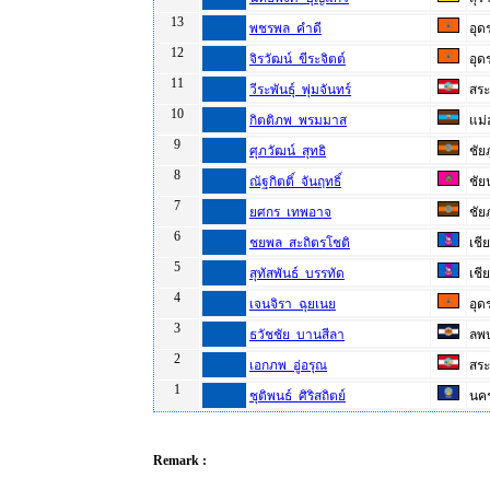
13
พชรพล คำดี
อุด
12
จิรวัฒน์ ขีระจิตต์
อุด
11
วีระพันธุ์ พุ่มจันทร์
สระบ
10
กิตติภพ พรมมาส
แม่
9
ศุภวัฒน์ สุทธิ
ชัยภ
8
ณัฐกิตติ์ จันฤทธิ์
ชัย
7
ยศกร เทพอาจ
ชัยภ
6
ชยพล สะถิตรโชติ
เชี
5
สุทัสพันธ์ บรรทัด
เชี
4
เจนจิรา ฉุยเนย
อุด
3
ธวัชชัย บานสีลา
ลพบ
2
เอกภพ อู่อรุณ
สระบ
1
ชุติพนธ์ ศิริสถิตย์
นค
Remark :