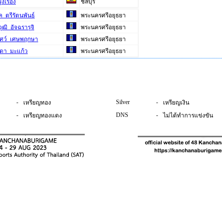
่งเรือง
ชลบุรี
ค ตรีรัตนพันธ์
พระนครศรีอยุธยา
ุฒิ อัจฉรารุจิ
พระนครศรีอยุธยา
ศว์ เศษพฤกษา
พระนครศรีอยุธยา
นดา มะแก้ว
พระนครศรีอยุธยา
-
Silver
-
เหรียญทอง
เหรียญเงิน
-
DNS
-
เหรียญทองแดง
ไม่ได้ทำการแข่งขัน