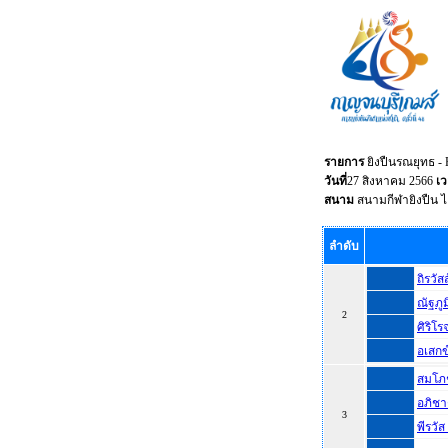
รายการ
ยิงปืนรณยุทธ - 
วันที่
27 สิงหาคม 2566
เ
สนาม
สนามกีฬายิงปืน ไ
ลำดับ
ถิรวัส
ณัฐภู
2
ศิริโร
อเสกข
สมโภ
อภิชา
3
พีรวั