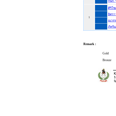
กนก รุ
ศิริโช
อิศราว
1
ณวรร
ภัทรั
Remark :
Gold
Bronze