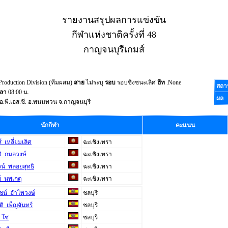
รายงานสรุปผลการแข่งขัน
กีฬาแห่งชาติครั้งที่ 48
กาญจนบุรีเกมส์
Production Division (ทีมผสม)
สาย
ไม่ระบุ
รอบ
รอบชิงชนะเลิศ
ฮีท
.None
สถา
วลา
08:00 น.
ผล
อ.พี.เอส.ซี. อ.พนมทวน จ.กาญจนบุรี
นักกีฬา
คะแนน
ส์ เหลี่ยมเลิศ
ฉะเชิงเทรา
มิ กมลวงษ์
ฉะเชิงเทรา
จน์ พลอยสุทธิ
ฉะเชิงเทรา
์ นพเกตุ
ฉะเชิงเทรา
ชน์ อำไพวงษ์
ชลบุรี
ติ เพ็ญจันทร์
ชลบุรี
ส โช
ชลบุรี