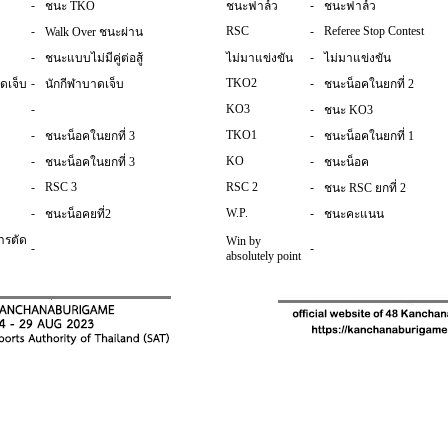
-
-
ชนะ TKO
ชนะฟาล์ว
ชนะฟาล์ว
-
RSC
-
Referee Stop Contest
Walk Over ชนะผ่าน
-
-
ชนะแบบไม่มีคู่ต่อสู้
ไม่มาแข่งขัน
ไม่มาแข่งขัน
-
TKO2
-
ดเจ็บ
นักกีฬาบาดเจ็บ
ชนะน็อคในยกที่ 2
-
KO3
-
ชนะ KO3
-
TKO1
-
ชนะน็อคในยกที่ 3
ชนะน็อคในยกที่ 1
-
KO
-
ชนะน็อคในยกที่ 3
ชนะน็อค
-
RSC 3
RSC 2
-
ชนะ RSC ยกที่ 2
-
W.P.
-
ชนะน็อคยที่2
ชนะคะแนน
ารตัด
Win by
-
-
absolutely point