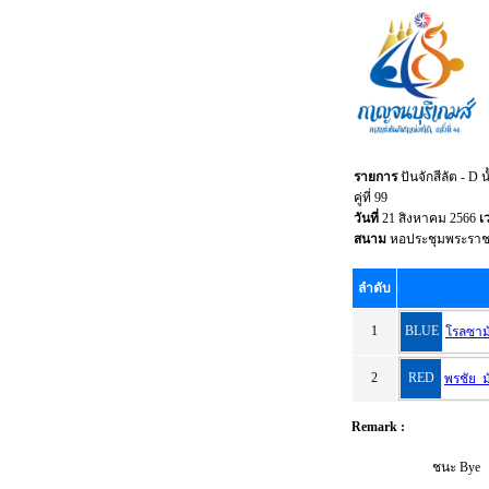
รายการ
ปันจักสีลัต - D 
คู่ที่ 99
วันที่
21 สิงหาคม 2566
เ
สนาม
หอประชุมพระราชวิส
ลำดับ
1
BLUE
โรลซาม
2
RED
พรชัย ม
Remark :
ชนะ Bye