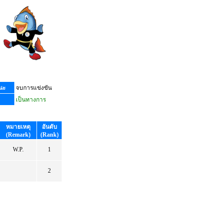
นะ
จบการแข่งขัน
เป็นทางการ
หมายเหตุ
อันดับ
(Remark)
(Rank)
W.P.
1
2