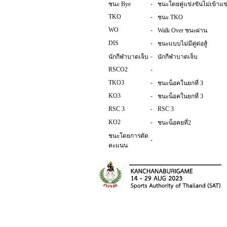
-
ชนะ Bye
ชนะโดยคู่แข่งขันไม่เข้าแข
TKO
-
ชนะ TKO
WO
-
Walk Over ชนะผ่าน
DIS
-
ชนะแบบไม่มีคู่ต่อสู้
-
นักกีฬาบาดเจ็บ
นักกีฬาบาดเจ็บ
RSCO2
-
TKO3
-
ชนะน็อคในยกที่ 3
KO3
-
ชนะน็อคในยกที่ 3
RSC 3
-
RSC 3
KO2
-
ชนะน็อคยที่2
ชนะโดยการตัด
-
คะแนน