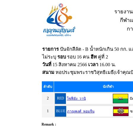
รายงาน
กีฬาแห
กา
รายการ
ปันจักสีลัต - B น้ำหนักเกิน 50 กก.
ไม่ระบุ
รอบ
รอบ 16 คน
ฮีท
คู่ที่ 2
วันที่
15 สิงหาคม 2566
เวลา
16.00 น.
สนาม
หอประชุมพระราชวิสุทธิเมธี(เจ้าคุณปั
ลำดับ
นักกีฬา
2
RED
โซฟียัง วานิ
ป
1
BLUE
ภาณุพงศ์ หอมจีน
ชล
Remark :