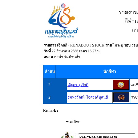
รายงาน
กีฬาแห
กา
รายการ
เจ็ตสกี - RUNABOUT STOCK
สาย
ไม่ระบุ
รอบ
รอบ
วันที่
27 สิงหาคม 2566
เวลา
16:27 น.
สนาม
ท่าน้ำ วัดบ้านถ้้ำ
ลำดับ
นักกีฬา
2
ณัฐกร ภูภักดี
ฉะเช
2
ธภัทรวัฒน์ โจสรรค์นุสนธิ์
ราชบ
Remark :
-
ชนะ Bye