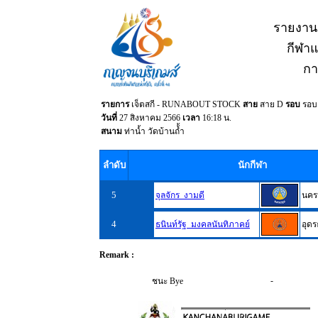
รายงาน
กีฬาแห
กา
รายการ
เจ็ตสกี - RUNABOUT STOCK
สาย
สาย D
รอบ
รอบ
วันที่
27 สิงหาคม 2566
เวลา
16:18 น.
สนาม
ท่าน้ำ วัดบ้านถ้้ำ
ลำดับ
นักกีฬา
5
จุลจักร งามดี
นคร
4
ธนินท์รัฐ มงคลนันทิภาคย์
อุดร
Remark :
-
ชนะ Bye