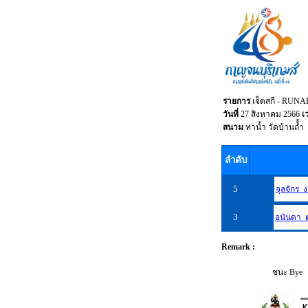
รายการ
เจ็ตสกี - RU
วันที่
27 สิงหาคม 2566
เ
สนาม
ท่าน้ำ วัดบ้านถ้้ำ
ลำดับ
5
จุลจักร 
3
อนันดา 
Remark :
ชนะ Bye