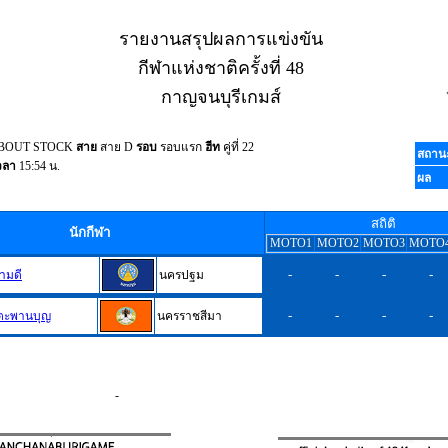
รายงานสรุปผลการแข่งขัน
กีฬาแห่งชาติครั้งที่ 48
กาญจนบุรีเกมส์
NABOUT STOCK
สาย
สาย D
รอบ
รอบแรก
ฮีท
คู่ที่ 22
สถาน
วลา
15:54 น.
ผล
สถิติ
นักกีฬา
MOTO1
MOTO2
MOTO3
MOTO
-
-
-
-
งามดี
นครปฐม
-
-
-
-
ตะพานบุญ
นครราชสีมา
-