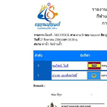
รายงาน
กีฬาแห
กา
รายการ
เจ็ตสกี - SKI STOCK
สาย
สาย B
รอบ
รอบแรก
ฮีท
คู
วันที่
27 สิงหาคม 2566
เวลา
10:30 น.
สนาม
ท่าน้ำ วัดบ้านถ้้ำ
ลำดับ
นักกีฬา
3
ธนวิชญ์ โมลี
ชลบุ
1
ปวเรศ อมรศิลสวัสดิ์
นคร
Remark :
-
ชนะ Bye