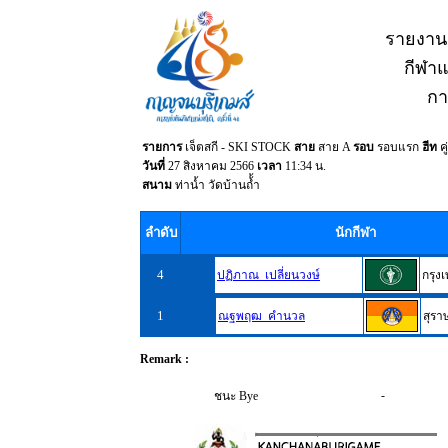
รายงาน
กีฬาแห
กา
รายการ
เจ็ตสกี - SKI STOCK
สาย
สาย A
รอบ
รอบแรก
ฮีท
คู่
วันที่
27 สิงหาคม 2566
เวลา
11:34 น.
สนาม
ท่าน้ำ วัดบ้านถ้้ำ
ลำดับ
นักกีฬา
4
ปฏิภาณ เปลี่ยนวงษ์
กรุง
1
ณฐพฤฒ คำนวล
สุรา
Remark :
-
ชนะ Bye