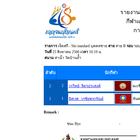
รายงาน
กีฬาแห
กา
รายการ
เจ็ตสกี - Ski standard บุคคลชาย
สาย
สาย B
รอบ
รอ
วันที่
25 สิงหาคม 2566
เวลา
16:19 น.
สนาม
ท่าน้ำ วัดบ้านถ้้ำ
ลำดับ
นักกีฬา
2
2
วรวิทย์ จิตรประสงค์
ฉะเช
1
1
อิสเรศ วรชัยพรกรัณย์
จันท
Remark :
-
ชนะ Bye