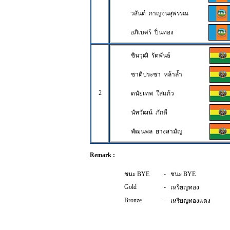
วสันต์ กาญจนสุพรรณ
อภิเบศร์ ปิ่นทอง
ชินวุฒิ รัตพันธ์
ชาติประชา หล้าล้ำ
2
ดนัยเทพ ใสแก้ว
นัทวัฒน์ ภักดี
พัฒนพล ยางสามัญ
Remark :
-
ชนะ BYE
ชนะ BYE
Gold
-
เหรียญทอง
Bronze
-
เหรียญทองแดง