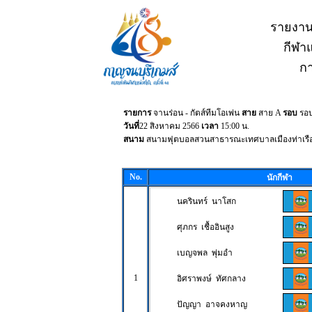
รายงาน
กีฬาแ
กา
รายการ
จานร่อน - กัตส์ทีมโอเพ่น
สาย
สาย A
รอบ
รอ
วันที่
22 สิงหาคม 2566
เวลา
15:00 น.
สนาม
สนามฟุตบอลสวนสาธารณะเทศบาลเมืองท่าเรื
No.
นักกีฬา
นครินทร์ นาโสก
ศุภกร เชื้ออินสูง
เบญจพล พุ่มอำ
1
อิศราพงษ์ ทัศกลาง
ปัญญา อาจคงหาญ