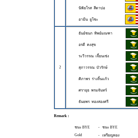
นิฟัยโรส สีตาปอ
อามีน ยูโซะ
ธันย์ชนก ทิพย์มณฑา
อรดี คงสุข
ระวีวรรณ เจี้ยนเซ่ง
2
สุภาวรรณ บัวรักษ์
ศิภาพร ร่างถิ้นแก้ว
ศรายุธ พรมจันทร์
ธันยพร ทองสองศรี
Remark :
-
ชนะ BYE
ชนะ BYE
Gold
-
เหรียญทอง