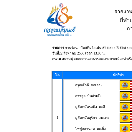
รายงาน
กีฬาแ
กา
รายการ
จานร่อน - กัตส์ทีมโอเพ่น
สาย
สาย B
รอบ
รอ
วันที่
22 สิงหาคม 2566
เวลา
13:00 น.
สนาม
สนามฟุตบอลสวนสาธารณะเทศบาลเมืองท่าเรื
No.
นักกีฬา
อรุณศักดิ์ ดอเลาะ
อาซรูล บินล่าเต๊ะ
มูฮัมหมัดรอมิง มะลี
1
มูฮัมหมัดสุริยา เจะเตะ
ไซฟูลอานาม มะเย็ง