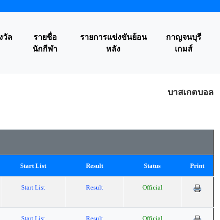
งวัล
รายชื่อ
รายการแข่งขันย้อน
กาญจนบุรี
นักกีฬา
หลัง
เกมส์
บาสเกตบอล
Start List
Result
Status
Print
Start List
Result
Official
Start List
Result
Official