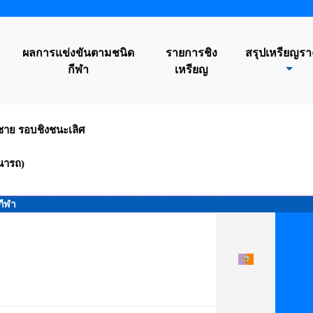
ผลการแข่งขันตามชนิด
รายการชิง
สรุปเหรียญรา
กีฬา
เหรียญ
ลชาย รอบชิงชนะเลิศ
นารถ)
กีฬา