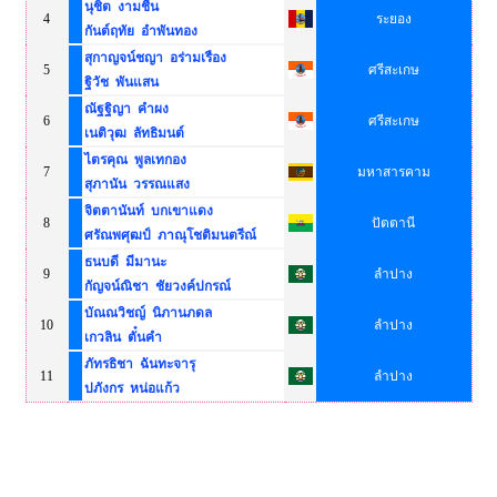
นุชิต งามชื่น
4
ระยอง
กันต์ฤทัย อำพันทอง
สุกาญจน์ชญา อร่ามเรือง
5
ศรีสะเกษ
ฐิวัช พันแสน
ณัฐฐิญา คำผง
6
ศรีสะเกษ
เนติวุฒ ลัทธิมนต์
ไตรคุณ พูลเทกอง
7
มหาสารคาม
สุภานัน วรรณแสง
จิตตานันท์ บกเขาแดง
8
ปัตตานี
ศรัณพศุฒป์ ภาณุโชติมนตรีณ์
ธนบดี มีมานะ
9
ลำปาง
กัญจน์ณิชา ชัยวงค์ปกรณ์
บัณณวิชญ์ นิภานภดล
10
ลำปาง
เกวลิน ตั๋นคำ
ภัทรธิชา ฉันทะจารุ
11
ลำปาง
ปภังกร หน่อแก้ว