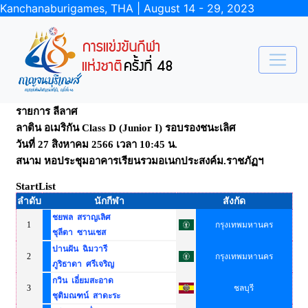
Kanchanaburigames, THA | August 14 - 29, 2023
รายการ ลีลาศ
ลาติน อเมริกัน Class D (Junior I) รอบรองชนะเลิศ
วันที่ 27 สิงหาคม 2566 เวลา 10:45 น.
สนาม หอประชุมอาคารเรียนรวมอเนกประสงค์ม.ราชภัฏฯ
StartList
ลำดับ
นักกีฬา
สังกัด
ชยพล สราญเลิศ
1
กรุงเทพมหานคร
ชุลีตา ซานเชส
ปานฝัน ฉิมวารี
2
กรุงเทพมหานคร
ภูริธาดา ศรีเจริญ
กวิน เอี่ยมสะอาด
3
ชลบุรี
ชุติมณฑน์ สาดะระ