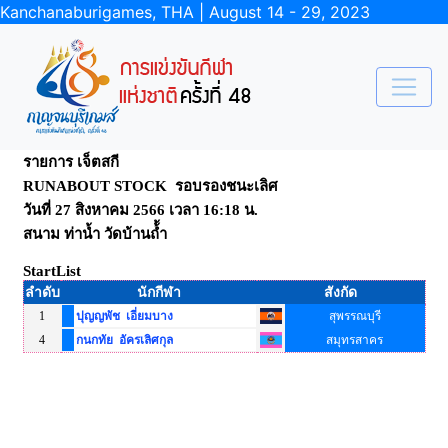
Kanchanaburigames, THA | August 14 - 29, 2023
รายการ เจ็ตสกี
RUNABOUT STOCK รอบรองชนะเลิศ
วันที่ 27 สิงหาคม 2566 เวลา 16:18 น.
สนาม ท่าน้ำ วัดบ้านถ้้ำ
StartList
ลำดับ
นักกีฬา
สังกัด
1
ปุญญพัช เอี่ยมบาง
สุพรรณบุรี
4
กนกทัย อัครเลิศกุล
สมุทรสาคร