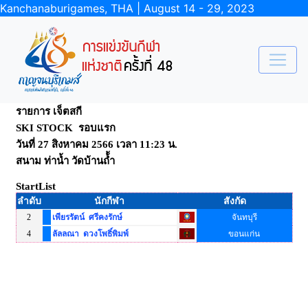
Kanchanaburigames, THA | August 14 - 29, 2023
รายการ เจ็ตสกี
SKI STOCK รอบแรก
วันที่ 27 สิงหาคม 2566 เวลา 11:23 น.
สนาม ท่าน้ำ วัดบ้านถ้้ำ
StartList
ลำดับ
นักกีฬา
สังกัด
2
เพียรรัตน์ ศรีคงรักษ์
จันทบุรี
4
ลัลลณา ดวงโพธิ์พิมพ์
ขอนแก่น