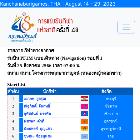
Kanchanaburigames, THA | August 14 - 29, 2023
รายการ กีฬาทางอากาศ
ร่มบิน PF1M แบบเดินทาง (Navigation) รอบที่ 1
วันที่ 25 สิงหาคม 2566 เวลา 07:00 น.
สนาม สนามโครงการพฤกษากาญจน์ (หนองหญ้าดอกขาว)
StartList
ลำดับ
นักกีฬา
สังกัด
1
เอกภพ อู่อรุณ
สระบุรี
2
ณัฐกิตติ์ จันฤทธิ์
ชัยนาท
3
สุทัสพันธ์ บรรทัด
เชียงราย
4
พชรพล คำดี
อุดรธานี
5
นัทธพงศ์ บุญแก้ว
สุราษฎร์ธานี
6
ชุษณะ จ้อยนุแสง
เลย