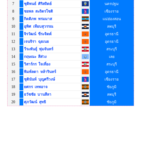
7
ชุติพนธ์ ศิริสถิตย์
นครปฐม
8
ชยพล สะถิตรโชติ
เชียงราย
9
กิตติภพ พรมมาส
แม่ฮ่องสอน
10
อุทิศ เทียบสุวรรณ
ลพบุรี
11
จิรวัฒน์ ขีระจิตต์
อุดรธานี
12
เจนจิรา ฉุยเนย
อุดรธานี
13
วีระพันธุ์ พุ่มจันทร์
สระบุรี
14
กฤษณะ สีส่วง
เลย
15
วิสาร์กร ใจเที่ยง
สระบุรี
16
พิมพ์ลดา หล้ารินทร์
อุดรธานี
17
ชุตินันท์ บุญศรีวงษ์
เชียงราย
18
ยศกร เทพอาจ
ชัยภูมิ
19
ธวัชชัย บานสีลา
ลพบุรี
20
ศุภวัฒน์ สุทธิ
ชัยภูมิ