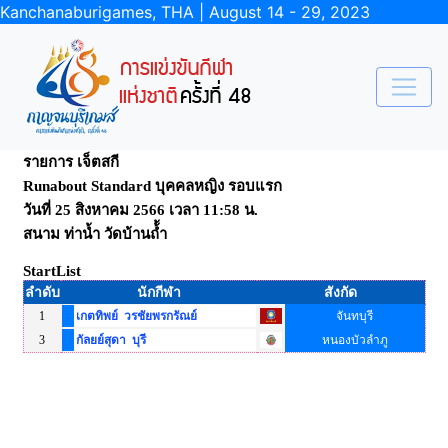
Kanchanaburigames, THA | August 14 - 29, 2023
รายการ เจ็ตสกี
Runabout Standard บุคคลหญิง รอบแรก
วันที่ 25 สิงหาคม 2566 เวลา 11:58 น.
สนาม ท่าน้ำ วัดบ้านถ้้ำ
StartList
ลำดับ
นักกีฬา
สังกัด
1
เกตทิพย์ วรชัยพรกรัณย์
จันทบุรี
3
กัลยย์สุดา บุรี
หนองบัวลำภู