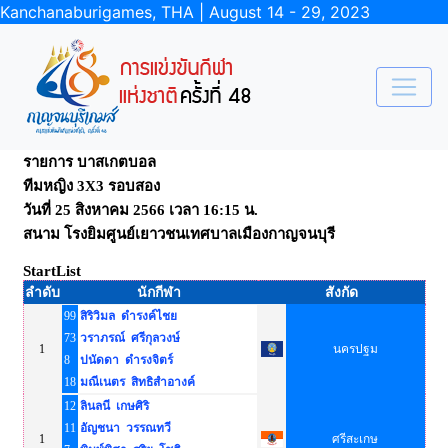
Kanchanaburigames, THA | August 14 - 29, 2023
รายการ บาสเกตบอล
ทีมหญิง 3X3 รอบสอง
วันที่ 25 สิงหาคม 2566 เวลา 16:15 น.
สนาม โรงยิมศูนย์เยาวชนเทศบาลเมืองกาญจนบุรี
StartList
ลำดับ
นักกีฬา
สังกัด
99
สิริวิมล ดำรงค์ไชย
73
วราภรณ์ ศรีกุลวงษ์
1
นครปฐม
8
ปนัดดา ดำรงจิตร์
18
มณีเนตร สิทธิสำอางค์
12
ลินลนี เกษศิริ
11
อัญชนา วรรณทวี
1
ศรีสะเกษ